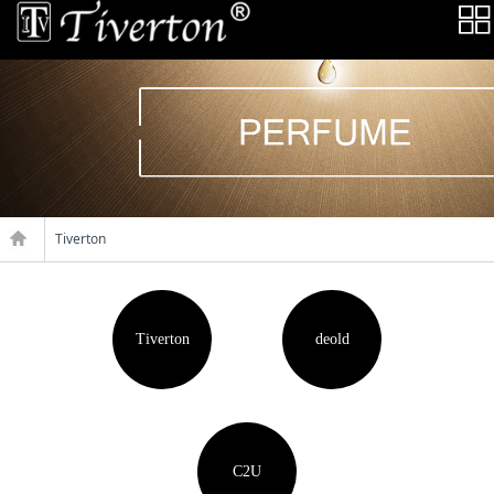
Tiverton
Tiverton
deold
C2U